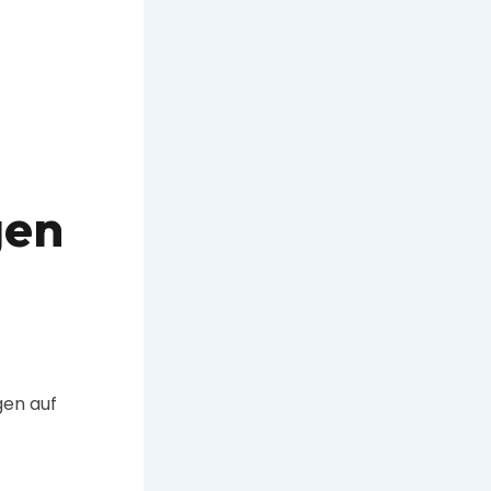
gen
gen auf