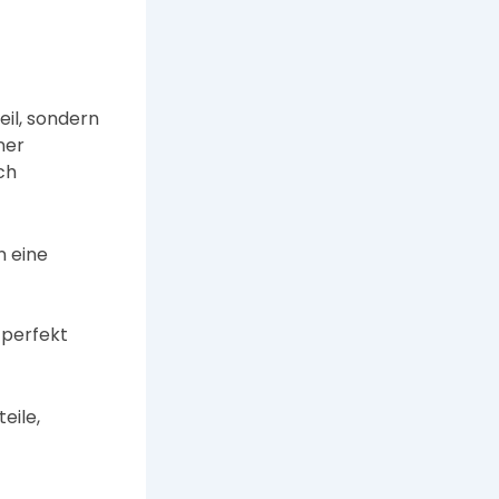
eil, sondern
ner
ch
n eine
 perfekt
eile,