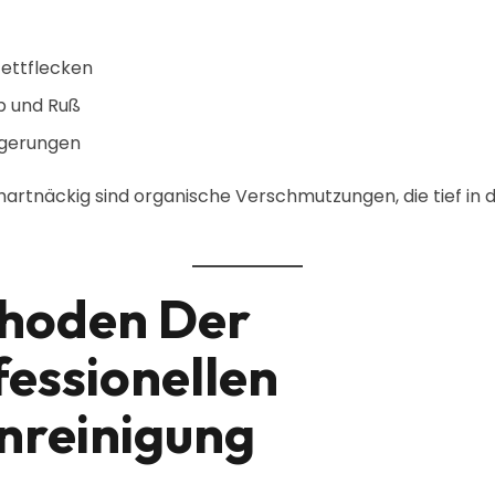
Fettflecken
b und Ruß
agerungen
artnäckig sind organische Verschmutzungen, die tief in 
hoden Der
fessionellen
inreinigung