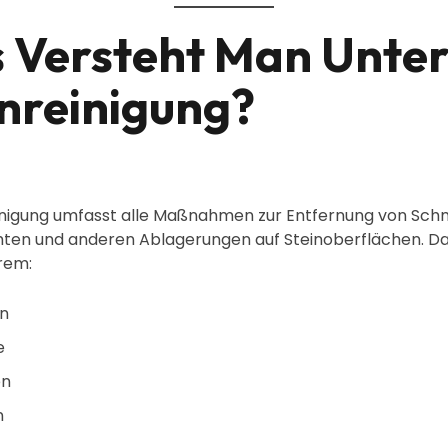
 Versteht Man Unte
inreinigung?
einigung umfasst alle Maßnahmen zur Entfernung von Sch
chten und anderen Ablagerungen auf Steinoberflächen. D
rem:
en
e
en
n