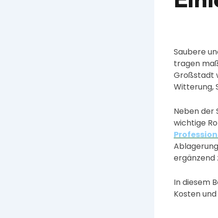
Saubere und
tragen maßg
Großstadt w
Witterung,
Neben der S
wichtige Rol
Profession
Ablagerung
ergänzend 
In diesem B
Kosten und 