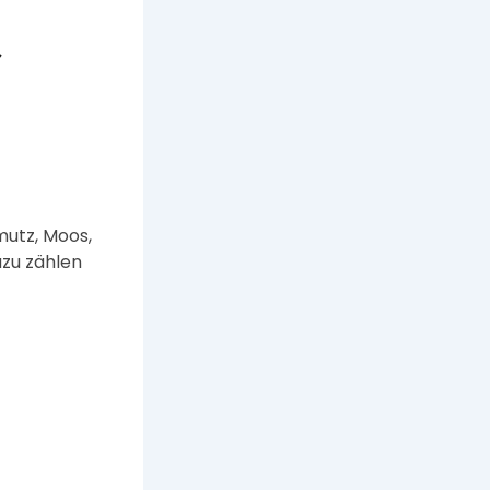
r
mutz, Moos,
azu zählen