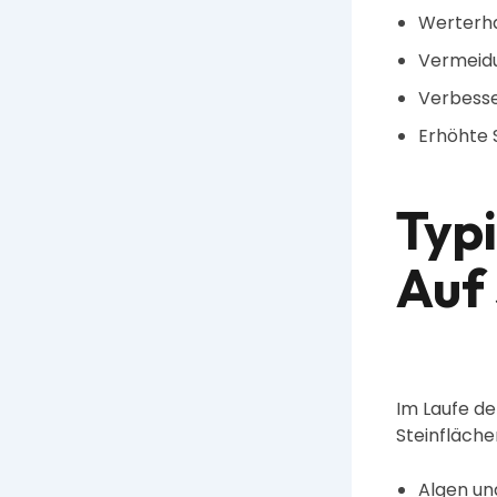
Werterha
Vermeid
Verbesse
Erhöhte 
Typ
Auf
Im Laufe de
Steinfläche
Algen un