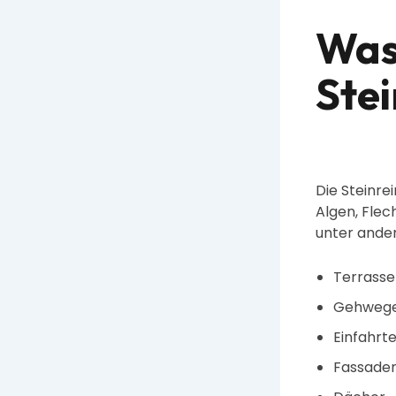
Was
Ste
Die Steinr
Algen, Fle
unter ande
Terrass
Gehweg
Einfahrt
Fassade