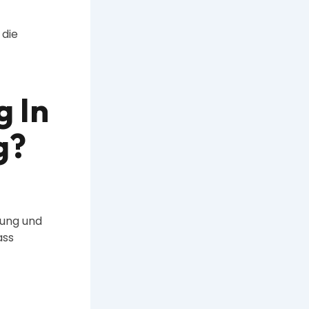
 die
g In
g?
zung und
ass