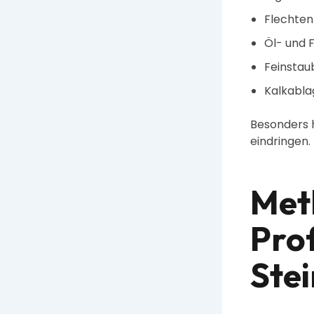
Flechten
Öl- und 
Feinstau
Kalkabl
Besonders h
eindringen.
Met
Pro
Ste