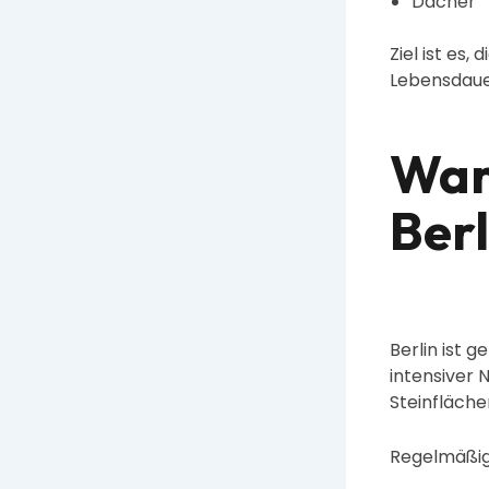
Dächer
Ziel ist es,
Lebensdauer
Waru
Ber
Berlin ist
intensiver 
Steinfläche
Regelmäßige