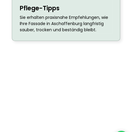
Pflege-Tipps
Sie erhalten praxisnahe Empfehlungen, wie
Ihre Fassade in Aschaffenburg langfristig
sauber, trocken und beständig bleibt.
Überzeugen Sie Sich Selbst –
Aschaffenburg!
Erleben Sie, wie deutlich sich eine professionelle
Fassadenreinigung in Aschaffenburg auf das
Erscheinungsbild Ihrer Immobilie auswirkt –