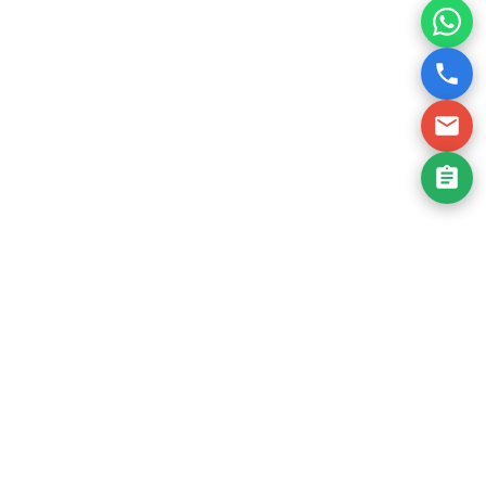
komplett risikofrei. Mit unserer kostenlosen
Probebehandlung können Sie unsere Qualität
testen und sich von Sauberkeit, Zuverlässigkeit
und schneller Ausführung überzeugen.
Jetzt gratis testen
Unsere Leistungen Für
Fassadenreinigung In
Aschaffenburg