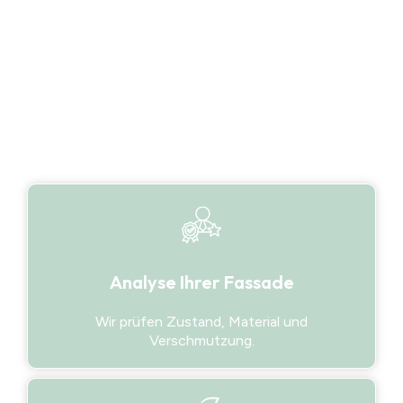
sorgen Klima, Umweltbelastung und Bewuchs
dafür, dass Fassaden schnell verschmutzen und
unansehnlich wirken.
Analyse Ihrer Fassade
Wir prüfen Zustand, Material und
Verschmutzung.