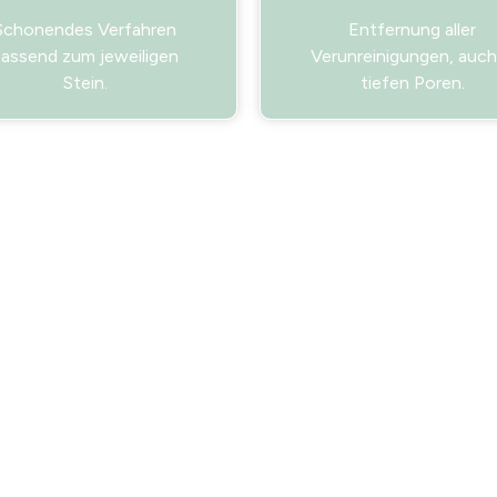
Schonendes Verfahren
Entfernung aller
assend zum jeweiligen
Verunreinigungen, auch
Stein.
tiefen Poren.