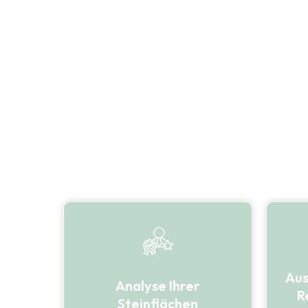
Steinflächen sind ein zentraler Bestandteil jede
verleihen Ihrem Objekt Charakter und Wert. Doch 
Schmutz, Moose, Flechten, Algen, Staub und sog
der Steine fest. Das Ergebnis: Die Oberflächen wi
verlieren ihre ursprüngliche Optik.
Aus
Analyse Ihrer
R
Steinflächen