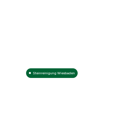
Steinreinigung Wiesbaden
Steinreinigung 
Professioneller 
Ihr Experte Für Steinreinigung In M