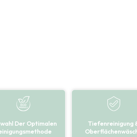
s Hauses oder Geschäfts – sie
im Laufe der Zeit setzen sich
ar Umwelteinflüsse in den Poren
rken grau, ungepflegt und
wahl Der Optimalen
Tiefenreinigung 
einigungsmethode
Oberflächenwäsc