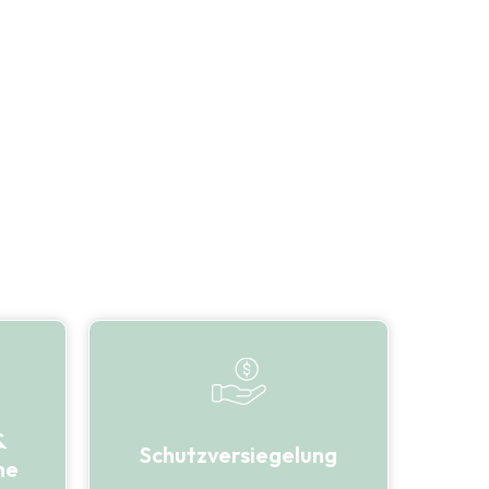
&
Schutzversiegelung
he