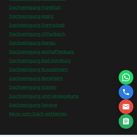
Dachreinigung Frankfurt
Dachreinigung Mainz
Dachreinigung Darmstadt
Dachreinigung Offenbach
Dachreinigung Hanau
Dachreinigung Aschaffenburg
Dachreinigung Bad Homburg
Dachreinigung Rüsselsheim
Dachreinigung Bensheim
Dachreinigung Kosten
Dachreinigung und Versiegelung
Dachreinigung Service
Moos vom Dach entfernen