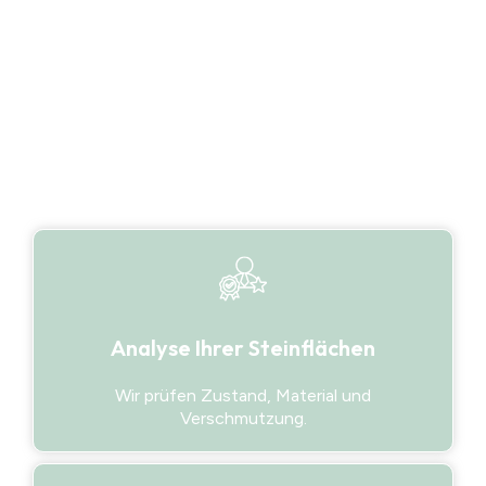
Staub und sogar Umwelteinflüsse in den Poren der
Steine fest. Das Ergebnis: Die Oberflächen wirken
grau, ungepflegt und verlieren ihre ursprüngliche
Optik.
Analyse Ihrer Steinflächen
Wir prüfen Zustand, Material und
Verschmutzung.