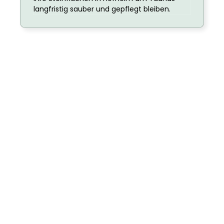
langfristig sauber und gepflegt bleiben.
Überzeugen Sie Sich Selbst –
Hofheim Am Taunus!
Erleben Sie, wie stark eine professionelle
Steinreinigung in Hofheim am Taunus den
Unterschied macht – völlig risikofrei.
Mit unserer kostenlosen Probebehandlung können
Sie unsere Qualität testen und sich von der
Sauberkeit, Zuverlässigkeit und schnellen
Ausführung überzeugen.