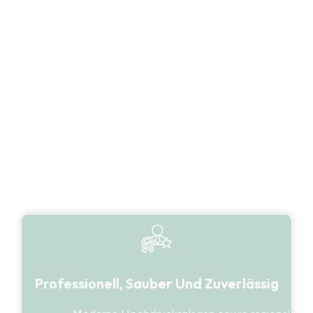
Neben dem funktionalen Schutz sorgt ein saub
für eine deutlich aufgewertete Optik der Immobi
Dietzenbach, wo Immobilien häufig langfristig 
vermietet werden, spielt ein gepflegtes Erschei
zentrale Rolle. Eine regelmäßige Dachreinigung i
sinnvolle Maßnahme, um den Wert und die Subs
Gebäudes nachhaltig zu erhalten.
Professionell, Sauber Und Zuverlässig